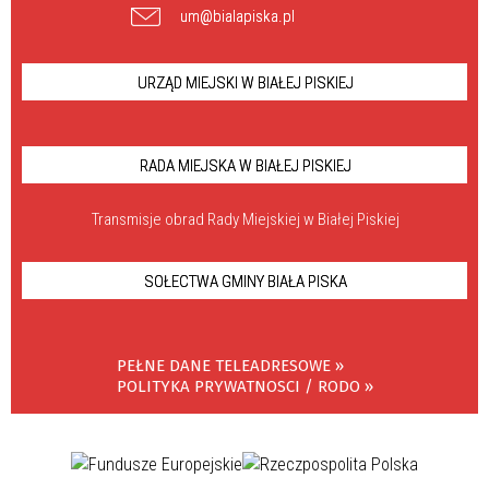
um@bialapiska.pl
URZĄD MIEJSKI W BIAŁEJ PISKIEJ
RADA MIEJSKA W BIAŁEJ PISKIEJ
Transmisje obrad Rady Miejskiej w Białej Piskiej
SOŁECTWA GMINY BIAŁA PISKA
PEŁNE DANE TELEADRESOWE »
POLITYKA PRYWATNOSCI / RODO »