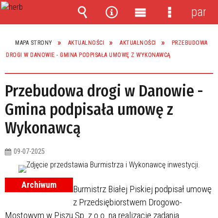
panel
Wyszukiwarka
Narzędzia
Menu
Menu
główne
szczegóło
MAPA STRONY
AKTUALNOŚCI
AKTUALNOŚCI
PRZEBUDOWA
DROGI W DANOWIE - GMINA PODPISAŁA UMOWĘ Z WYKONAWCĄ
Przebudowa drogi w Danowie -
Gmina podpisała umowę z
Wykonawcą
09-07-2025
Archiwum
Burmistrz Białej Piskiej podpisał umowę
z Przedsiębiorstwem Drogowo-
Mostowym w Piszu Sp. z o.o. na realizację zadania