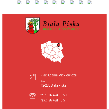
Plac Adama Mickiewicza
25,
12-230 Biała Piska
tel.:
87 424 13 50
fax.:
87 424 13 51