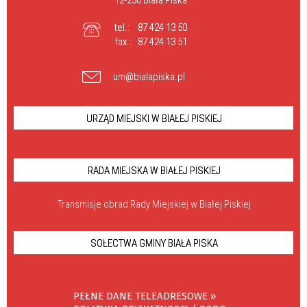
12-230 Biała Piska
tel.:
87 424 13 50
fax.:
87 424 13 51
um@bialapiska.pl
URZĄD MIEJSKI W BIAŁEJ PISKIEJ
RADA MIEJSKA W BIAŁEJ PISKIEJ
Transmisje obrad Rady Miejskiej w Białej Piskiej
SOŁECTWA GMINY BIAŁA PISKA
PEŁNE DANE TELEADRESOWE »