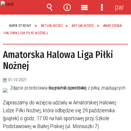
panel
Wyszukiwarka
Narzędzia
Menu
Menu
główne
szczegóło
MAPA STRONY
AKTUALNOŚCI
AKTUALNOŚCI
AMATORSKA
HALOWA LIGA PIŁKI NOŻNEJ
Amatorska Halowa Liga Piłki
Nożnej
01-10-2021
Zapraszamy do wzięcia udziału w Amatorskiej Halowej
Lidze Piłki Nożnej, która odbędzie się 29 października
(piątek) o godz. 17.00 na hali sportowej przy Szkole
Podstawowej w Białej Piskiej (ul. Moniuszki 7).