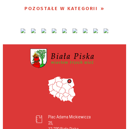
POZOSTAŁE W KATEGORII
Plac Adama Mickiewicza
25,