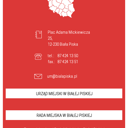
Plac Adama Mickiewicza
25,
12-230 Biała Piska
tel.:
87 424 13 50
fax.:
87 424 13 51
um@bialapiska.pl
URZĄD MIEJSKI W BIAŁEJ PISKIEJ
RADA MIEJSKA W BIAŁEJ PISKIEJ