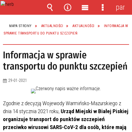
panel
Wyszukiwarka
Narzędzia
Menu
Menu
główne
szczegóło
MAPA STRONY
AKTUALNOŚCI
AKTUALNOŚCI
INFORMACJA W
SPRAWIE TRANSPORTU DO PUNKTU SZCZEPIEŃ
Informacja w sprawie
transportu do punktu szczepień
29-01-2021
Zgodnie z decyzją Wojewody Warmińsko-Mazurskiego z
dnia 14 stycznia 2021 roku,
Urząd Miejski w Białej Piskiej
organizuje transport do punktów szczepień
przeciwko wirusowi SARS-CoV-2
dla osób, które mają